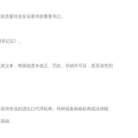
安装质量符合安全要求的重要关口。
用登记证》。
上述义务，将面临责令改正、罚款、吊销许可证，甚至追究刑
即咨询专业的进出口代理机构、特种设备检验机构或法律顾
实基础。